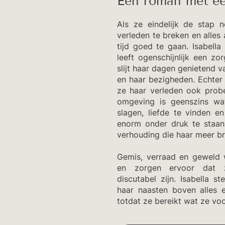
Een roman met ee
Als ze eindelijk de stap 
verleden te breken en alles a
tijd goed te gaan. Isabell
leeft ogenschijnlijk een zo
slijt haar dagen genietend v
en haar bezigheden. Echter 
ze haar verleden ook probe
omgeving is geenszins wat
slagen, liefde te vinden e
enorm onder druk te staan 
verhouding die haar meer br
Gemis, verraad en geweld 
en zorgen ervoor dat z
discutabel zijn. Isabella st
haar naasten boven alles 
totdat ze bereikt wat ze voor