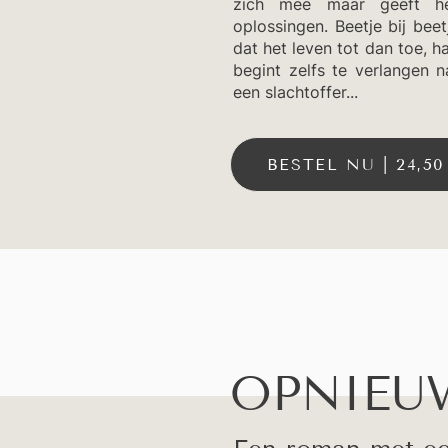
zich mee maar geeft h
oplossingen. Beetje bij bee
dat het leven tot dan toe, h
begint zelfs te verlangen n
een slachtoffer...
BESTEL NU | 24,50
OPNIEU