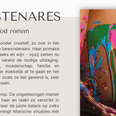
STENARES
ood roman
onder creatief, zo ook in het
e bewonderaars. Haar primaire
eks en wijn - opzij zetten nu
vereist de nodige uitdaging.
, moederschap, familie en
er makkelijk af te gaan en het
r zoals ze dat gewend is, zeer
ssen.
lamp. De ongedwongen manier
haar en raakt ze verstrikt in
aar de juiste balans op zulks
rengt hilarische situaties met