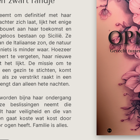
n zwart randje
neemt om definitief met haar
chter zich laat, lijkt het enige
a bouwt aan haar toekomst en
rgeloos bestaan op Sicilië. Ze
an de Italiaanse zon, de natuur
niets is minder waar. Hoezeer
ert te vergeten, haar nieuwe
 het lijkt. De missie om te
n een gezin te stichten, komt
als ze verstrikt raakt in een
engt dan alleen hete nachten.
worden bijna haar ondergang
e beslissingen neemt die
elt haar veiligheid en die van
en gaat koste wat kost door
 ogen heeft. Familie is alles.